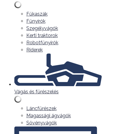
Fűkaszák
Fűnyírók
Szegélyvágók
Kerti traktorok
Robotfűnyírók
Riderek
Vágás és fűrészelés
Láncfűrészek
Magassági ágvágók
Sövényvágók