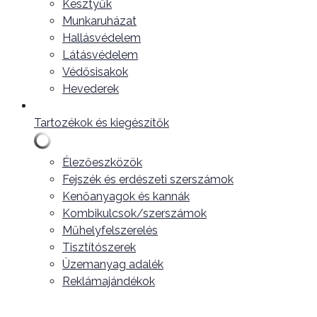
Kesztyűk
Munkaruházat
Hallásvédelem
Látásvédelem
Védősisakok
Hevederek
Tartozékok és kiegészítők
Élezőeszközök
Fejszék és erdészeti szerszámok
Kenőanyagok és kannák
Kombikulcsok/szerszámok
Műhelyfelszerelés
Tisztítószerek
Üzemanyag adalék
Reklámajándékok