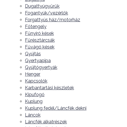
Dugattyúgyűrűk
Fogantyúk/vezérlők
Forgattyús ház/motorház
Főtengely
Fűnyíró kések
Fűrésztárcsák
Fűvágó kések
Gyújtás
Gyertyapipa
Gyújtógyertyák
Henger
Kapcsolók
Karbantartási készletek
Kipufogó
Kuplung
Kuplung fedél/Láncfék dekni
Láncok
Láncfék alkatrészek