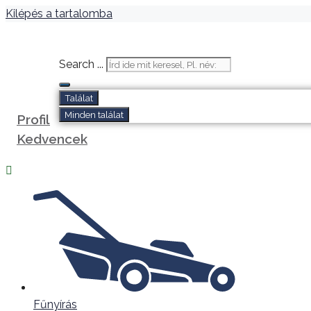
Kilépés a tartalomba
Search ...
Találat
Minden találat
Profil
Kedvencek
Fűnyírás