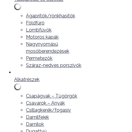
Ágaprítók/rönkhasítók
Földfúró
Lombfúvók
Motoros kapák
Nagynyomású
mosóberendezések
Permetezők
Száraz-nedves porszívók
Alkatrészek
Csapágyak – Tűgörgők
Csavarok – Anyák
Csillagkerék/fogasív
Damilfejek
Damilok
Dugattyú