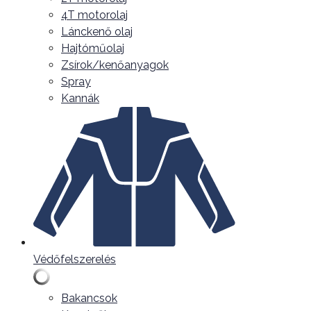
4T motorolaj
Lánckenő olaj
Hajtóműolaj
Zsírok/kenőanyagok
Spray
Kannák
Védőfelszerelés
Bakancsok