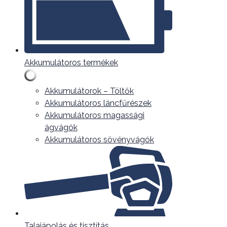
Akkumulátoros termékek
Akkumulátorok – Töltők
Akkumulátoros láncfűrészek
Akkumulátoros magassági
ágvágók
Akkumulátoros sövényvágók
Talajápolás és tisztítás