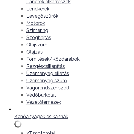
Láncfék alkatrészek
Lendkerék
Levegőszűrők
Motorok
Szimering
Szöghajtás
Olajszűrő
Olajzás
Tömítések/Közdarabok
Rezgéscsillapítás
Üzemanyag ellátás
Üzemanyag szűrő
Vágórendszer szett
Védőburkolat
Vezetőlemezek
Kenőanyagok és kannák
2T motorolaj