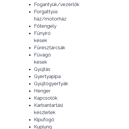
Fogantyúk/vezérlők
Forgattyús
ház/motorház
Főtengely
Fűnyíró
kések
Fűrésztárcsák
Fűvágó
kések
Gyújtás
Gyertyapipa
Gyújtógyertyák
Henger
Kapcsolók
Karbantartási
készletek
Kipufogó
Kuplung