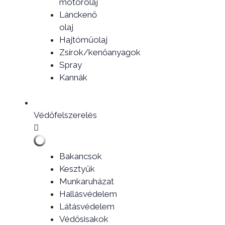
motorolaj
Lánckenő
olaj
Hajtóműolaj
Zsírok/kenőanyagok
Spray
Kannák
Védőfelszerelés
Bakancsok
Kesztyűk
Munkaruházat
Hallásvédelem
Látásvédelem
Védősisakok