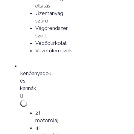
ellátás
Üzemanyag
szűrő
Vágórendszer
szett
Védőburkolat
Vezetőlemezek
Kenőanyagok
és
kannák
2T
motorolaj
4T