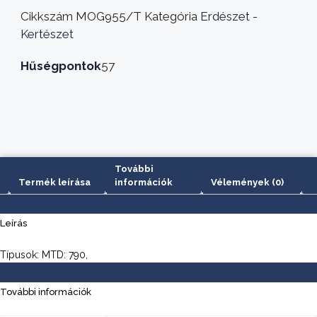
MTD
Cikkszám
MOG955/T
Kategória
Erdészet -
790
Kertészet
200x25mm
mennyiség
Hűségpontok
57
További
Termék leírása
információk
Vélemények (0)
Leírás
Típusok: MTD: 790,
További információk