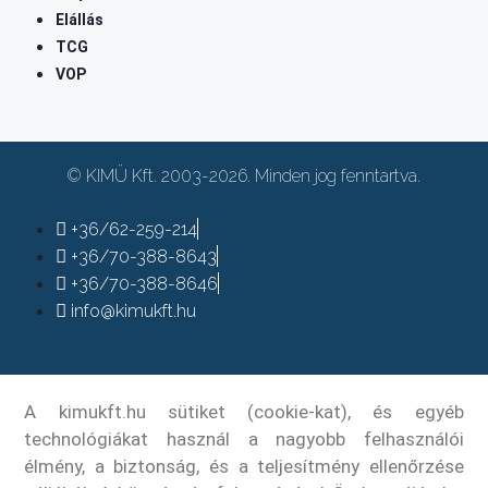
Elállás
TCG
VOP
© KIMÜ Kft. 2003-2026. Minden jog fenntartva.
+36/62-259-214
+36/70-388-8643
+36/70-388-8646
info@kimukft.hu
A kimukft.hu sütiket (cookie-kat), és egyéb
technológiákat használ a nagyobb felhasználói
élmény, a biztonság, és a teljesítmény ellenőrzése