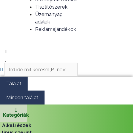
Tisztítószerek
Üzemanyag
adalék
Reklámajándékok
Search
...
Találat
Minden találat
Kategóriák
Alkatrészek
típus szerint