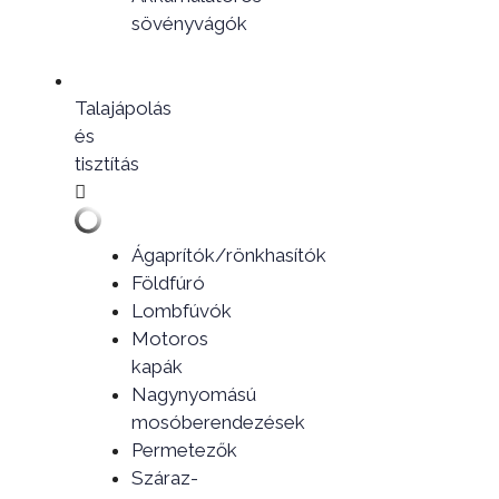
sövényvágók
Talajápolás
és
tisztítás
Ágaprítók/rönkhasítók
Földfúró
Lombfúvók
Motoros
kapák
Nagynyomású
mosóberendezések
Permetezők
Száraz-