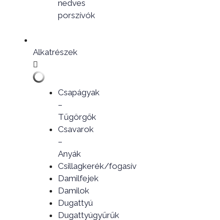
nedves
porszívók
Alkatrészek
Csapágyak
–
Tűgörgők
Csavarok
–
Anyák
Csillagkerék/fogasív
Damilfejek
Damilok
Dugattyú
Dugattyúgyűrűk