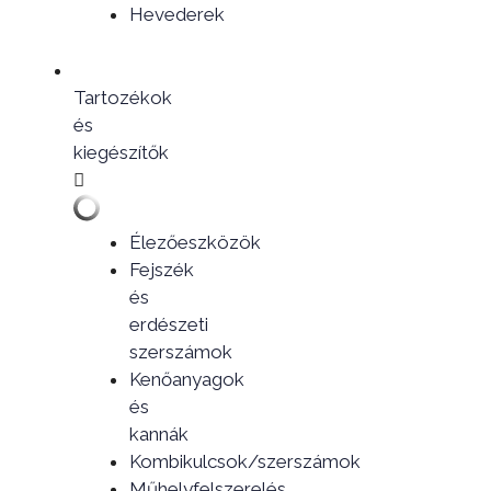
Hevederek
Tartozékok
és
kiegészítők
Élezőeszközök
Fejszék
és
erdészeti
szerszámok
Kenőanyagok
és
kannák
Kombikulcsok/szerszámok
Műhelyfelszerelés