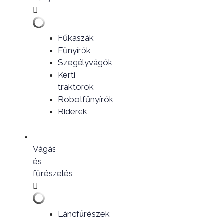
Fűkaszák
Fűnyírók
Szegélyvágók
Kerti
traktorok
Robotfűnyírók
Riderek
Vágás
és
fűrészelés
Láncfűrészek