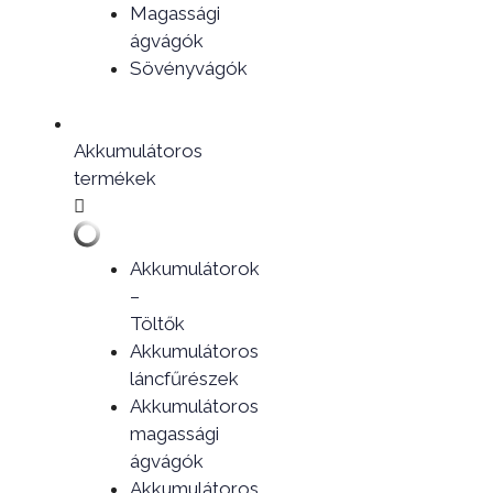
Magassági
ágvágók
Sövényvágók
Akkumulátoros
termékek
Akkumulátorok
–
Töltők
Akkumulátoros
láncfűrészek
Akkumulátoros
magassági
ágvágók
Akkumulátoros