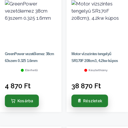
GreenPower vezetőlemez 38cm
Motor vízszintes tengelyű
63szem 0.325 1.6mm
SR170F 208cm3, 4.2kw kúpos
Elérhető
Készlethiány
4 870
Ft
38 870
Ft
Kosárba
Részletek