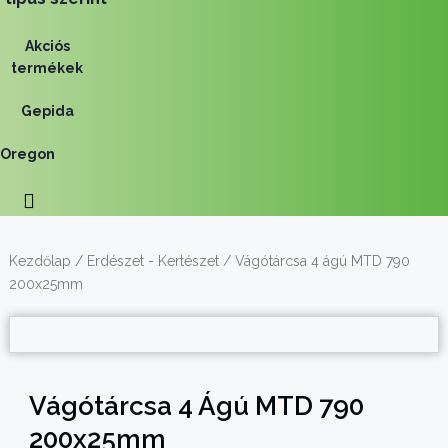
Akciós
termékek
Gepida
Oregon
Kezdőlap
/
Erdészet - Kertészet
/ Vágótárcsa 4 ágú MTD 790
200x25mm
Vágótárcsa 4 Ágú MTD 790
200x25mm