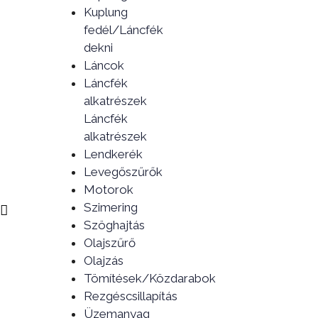
Kuplung
fedél/Láncfék
dekni
Láncok
Láncfék
alkatrészek
Láncfék
alkatrészek
Lendkerék
Levegőszűrők
Motorok
Szimering
Szöghajtás
Olajszűrő
Olajzás
Tömítések/Közdarabok
Rezgéscsillapítás
Üzemanyag