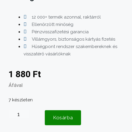
12 000+ termék azonnal, raktárról
Ellenőrzött minőség
Pénzvisszafizetési garancia
Villámgyors, biztonságos kártyás fizetés
Hűségpont rendszer szakembereknek és
visszatérő vásárlóknak
1 880
Ft
Áfával
7 készleten
Vágótárcsa
Kosárba
4
ágú