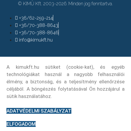
© KIMÜ Kft. 2003-2026. Minden jog fenntartva.
+36/62-259-214
+36/70-388-8643
+36/70-388-8646
info@kimukft.hu
A kimukft.hu sütiket (cookie-kat), és egyéb
technológiákat használ a nagyobb felhasználói
élmény, a biztonság, és a teljesítmény ellenőrzése
céljából. A böngészés folytatásával Ön hozzájárul a
sütik használatához.
ADATVÉDELMI SZABÁLYZAT
ELFOGADOM