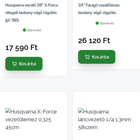
Husqvarna vezető 3/8” X-Force
1/4″ Faragó vezetőlemez
rétegelt keskeny végű rögzítés
keskeny végű rögzítés
(pl: 560)
Elérhető
Elérhető
26 120
Ft
17 590
Ft
Kosárba
Kosárba