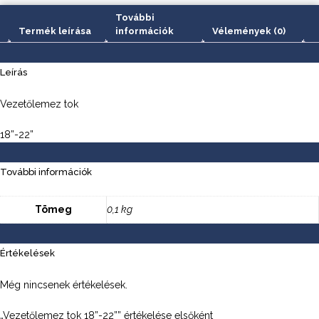
További
Termék leírása
információk
Vélemények (0)
Leírás
Vezetőlemez tok
18”-22”
További információk
Tömeg
0,1 kg
Értékelések
Még nincsenek értékelések.
„Vezetőlemez tok 18”-22”” értékelése elsőként