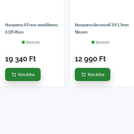
Husqvarna X-Force vezetőlemez
Husqvarna láncvezető 1/4 1.3mm
0.325 45cm
58szem
Elérhető
Elérhető
19 340
Ft
12 990
Ft
Kosárba
Kosárba