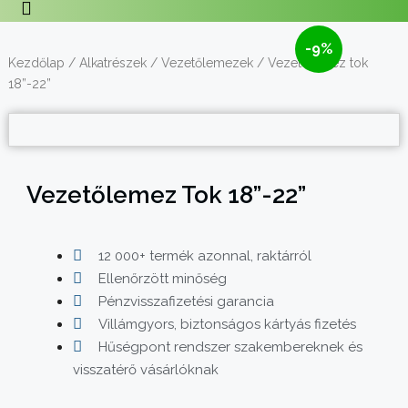
-9%
Kezdőlap
/
Alkatrészek
/
Vezetőlemezek
/ Vezetőlemez tok
18”-22”
Vezetőlemez Tok 18”-22”
12 000+ termék azonnal, raktárról
Ellenőrzött minőség
Pénzvisszafizetési garancia
Villámgyors, biztonságos kártyás fizetés
Hűségpont rendszer szakembereknek és
visszatérő vásárlóknak