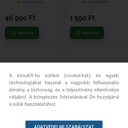
Utánrendelhető
Utánrendelhető
46 990
Ft
1 590
Ft
Kosárba
Kosárba
A kimukft.hu sütiket (cookie-kat), és egyéb
technológiákat használ a nagyobb felhasználói
élmény, a biztonság, és a teljesítmény ellenőrzése
céljából. A böngészés folytatásával Ön hozzájárul
a sütik használatához.
BLUEBIRD FŰKASZA DAMIL
BLUEBIRD FŰKASZA DAMIL
ADATVÉDELMI SZABÁLYZAT
(KÖR-Ø3,0mm-2kg)
(KÖR-Ø3,3mm-100m)