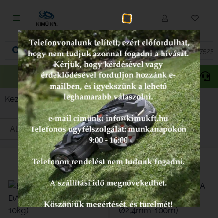
Fűnyírás
Vágás és fűrészelés
Akciós
Gepida
Oregon
termékek
Akkumulátoros termékek
Kezdőlap
/
BLUEBIRD
/
Bozótvágók
/ Tartozékok
Talajápolás és tisztítás
Alkatrészek
Kenőanyagok és kannák
Védőfelszerelés
Tartozékok és kiegészítők