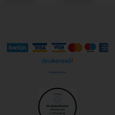
Árukereső.hu