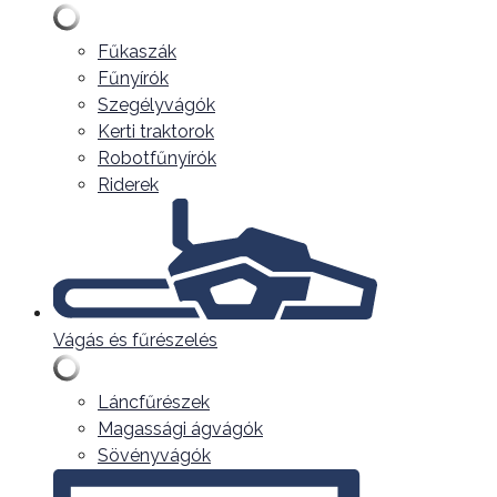
Fűkaszák
Fűnyírók
Szegélyvágók
Kerti traktorok
Robotfűnyírók
Riderek
Vágás és fűrészelés
Láncfűrészek
Magassági ágvágók
Sövényvágók