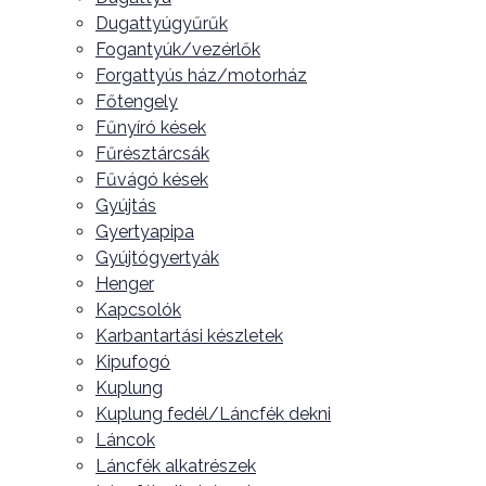
Dugattyúgyűrűk
Fogantyúk/vezérlők
Forgattyús ház/motorház
Főtengely
Fűnyíró kések
Fűrésztárcsák
Fűvágó kések
Gyújtás
Gyertyapipa
Gyújtógyertyák
Henger
Kapcsolók
Karbantartási készletek
Kipufogó
Kuplung
Kuplung fedél/Láncfék dekni
Láncok
Láncfék alkatrészek