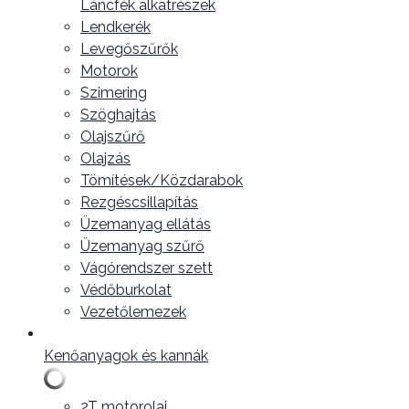
Láncfék alkatrészek
Lendkerék
Levegőszűrők
Motorok
Szimering
Szöghajtás
Olajszűrő
Olajzás
Tömítések/Közdarabok
Rezgéscsillapítás
Üzemanyag ellátás
Üzemanyag szűrő
Vágórendszer szett
Védőburkolat
Vezetőlemezek
Kenőanyagok és kannák
2T motorolaj