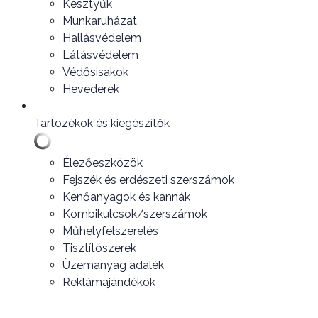
Kesztyűk
Munkaruházat
Hallásvédelem
Látásvédelem
Védősisakok
Hevederek
Tartozékok és kiegészítők
Élezőeszközök
Fejszék és erdészeti szerszámok
Kenőanyagok és kannák
Kombikulcsok/szerszámok
Műhelyfelszerelés
Tisztítószerek
Üzemanyag adalék
Reklámajándékok