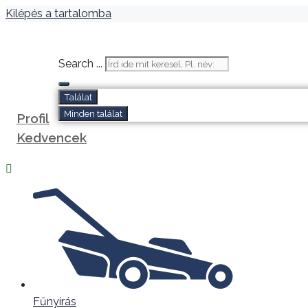
Kilépés a tartalomba
Search ...
Találat
Minden találat
Profil
Kedvencek
Fűnyírás