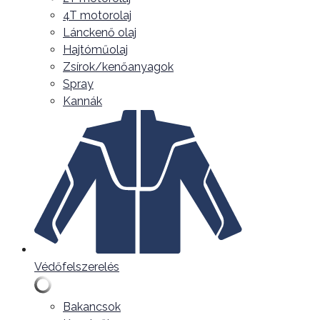
4T motorolaj
Lánckenő olaj
Hajtóműolaj
Zsírok/kenőanyagok
Spray
Kannák
Védőfelszerelés
Bakancsok