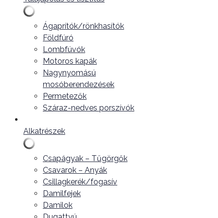
Ágaprítók/rönkhasítók
Földfúró
Lombfúvók
Motoros kapák
Nagynyomású
mosóberendezések
Permetezők
Száraz-nedves porszívók
Alkatrészek
Csapágyak – Tűgörgők
Csavarok – Anyák
Csillagkerék/fogasív
Damilfejek
Damilok
Dugattyú