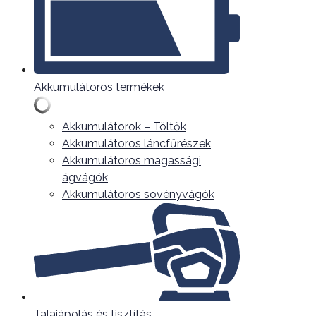
Akkumulátoros termékek
Akkumulátorok – Töltők
Akkumulátoros láncfűrészek
Akkumulátoros magassági
ágvágók
Akkumulátoros sövényvágók
Talajápolás és tisztítás