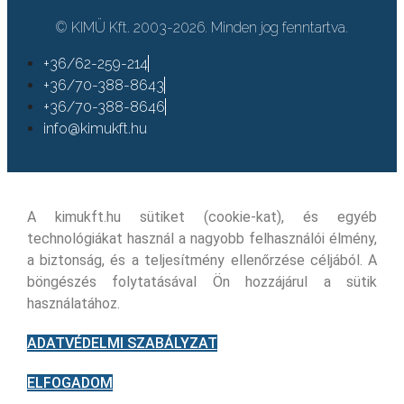
© KIMÜ Kft. 2003-2026. Minden jog fenntartva.
+36/62-259-214
+36/70-388-8643
+36/70-388-8646
info@kimukft.hu
A kimukft.hu sütiket (cookie-kat), és egyéb
technológiákat használ a nagyobb felhasználói élmény,
a biztonság, és a teljesítmény ellenőrzése céljából. A
böngészés folytatásával Ön hozzájárul a sütik
használatához.
ADATVÉDELMI SZABÁLYZAT
ELFOGADOM