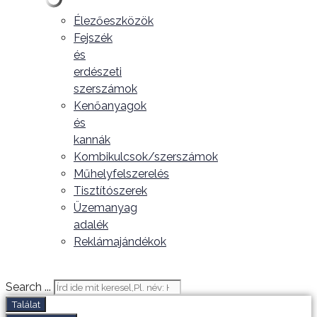
Élezőeszközök
Fejszék
és
erdészeti
szerszámok
Kenőanyagok
és
kannák
Kombikulcsok/szerszámok
Műhelyfelszerelés
Tisztítószerek
Üzemanyag
adalék
Reklámajándékok
Search ...
Találat