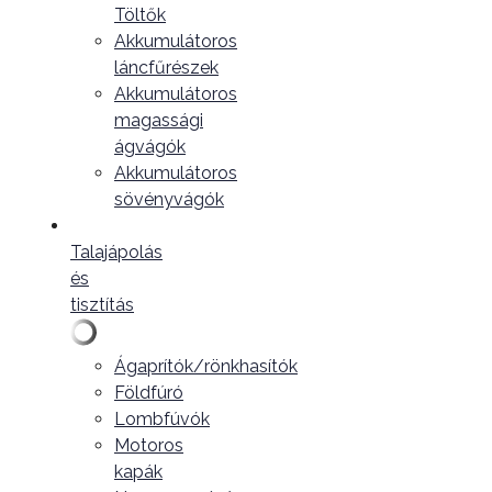
Töltők
Akkumulátoros
láncfűrészek
Akkumulátoros
magassági
ágvágók
Akkumulátoros
sövényvágók
Talajápolás
és
tisztítás
Ágaprítók/rönkhasítók
Földfúró
Lombfúvók
Motoros
kapák