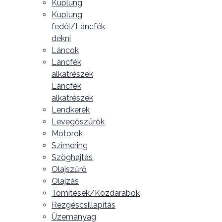
Kuplung
Kuplung
fedél/Láncfék
dekni
Láncok
Láncfék
alkatrészek
Láncfék
alkatrészek
Lendkerék
Levegőszűrők
Motorok
Szimering
Szöghajtás
Olajszűrő
Olajzás
Tömítések/Közdarabok
Rezgéscsillapítás
Üzemanyag