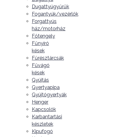
Dugattyúgyűrűk
Fogantyúk/vezérlők
Forgattyús
ház/motorház
Főtengely
Fűnyíró
kések
Fűrésztárcsák
Fűvágó
kések
Gyújtás
Gyertyapipa
Gyújtógyertyák
Henger
Kapcsolók
Karbantartási
készletek
Kipufogó