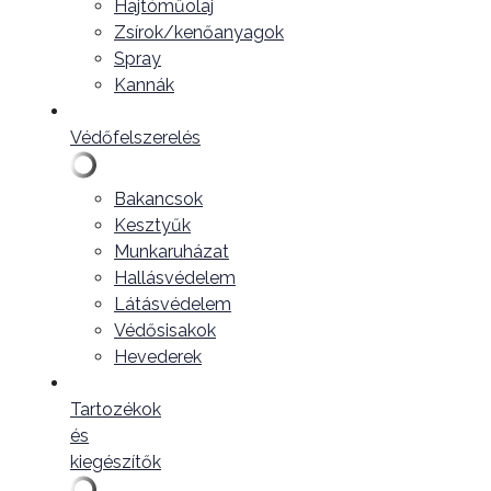
Hajtóműolaj
Zsírok/kenőanyagok
Spray
Kannák
Védőfelszerelés
Bakancsok
Kesztyűk
Munkaruházat
Hallásvédelem
Látásvédelem
Védősisakok
Hevederek
Tartozékok
és
kiegészítők