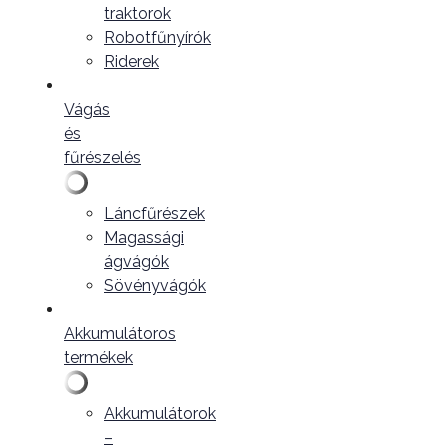
traktorok
Robotfűnyírók
Riderek
Vágás
és
fűrészelés
Láncfűrészek
Magassági
ágvágók
Sövényvágók
Akkumulátoros
termékek
Akkumulátorok
–