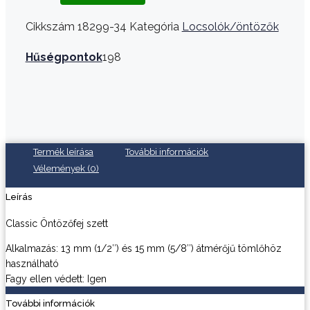
Cikkszám
18299-34
Kategória
Locsolók/öntözők
Hűségpontok
198
Termék leírása
További információk
Vélemények (0)
Leírás
Classic Öntözőfej szett
Alkalmazás: 13 mm (1/2″) és 15 mm (5/8″) átmérőjű tömlőhöz
használható
Fagy ellen védett: Igen
További információk