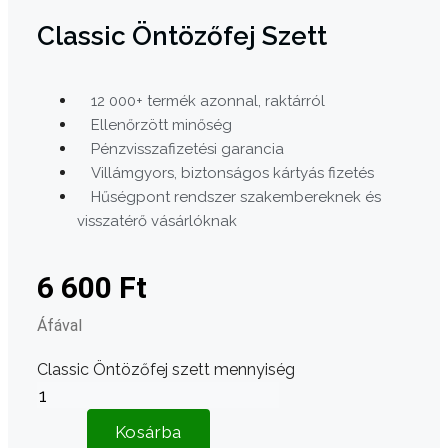
Classic Öntözőfej Szett
12 000+ termék azonnal, raktárról
Ellenőrzött minőség
Pénzvisszafizetési garancia
Villámgyors, biztonságos kártyás fizetés
Hűségpont rendszer szakembereknek és
visszatérő vásárlóknak
6 600
Ft
Áfával
Classic Öntözőfej szett mennyiség
Kosárba