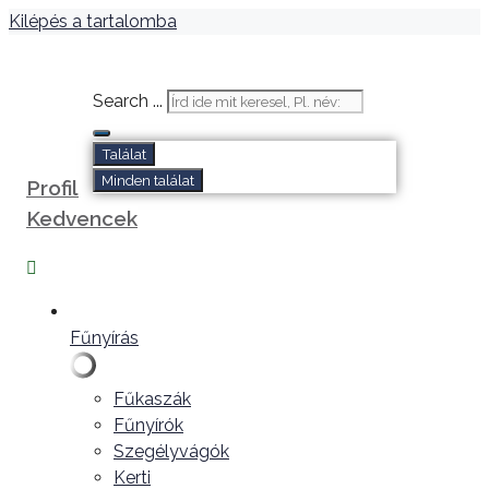
Kilépés a tartalomba
Search ...
Találat
Minden találat
Profil
Kedvencek
Fűnyírás
Fűkaszák
Fűnyírók
Szegélyvágók
Kerti