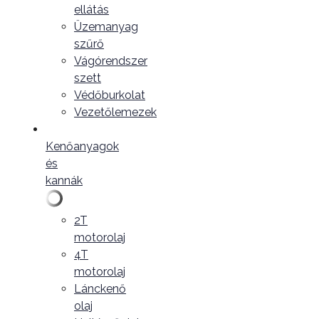
ellátás
Üzemanyag
szűrő
Vágórendszer
szett
Védőburkolat
Vezetőlemezek
Kenőanyagok
és
kannák
2T
motorolaj
4T
motorolaj
Lánckenő
olaj