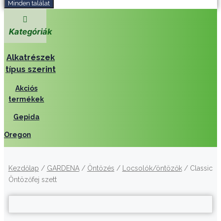
Minden találat
Kategóriák
Alkatrészek
típus szerint
Akciós
termékek
Gepida
Oregon
Kezdőlap
/
GARDENA
/
Öntözés
/
Locsolók/öntözők
/ Classic
Öntözőfej szett