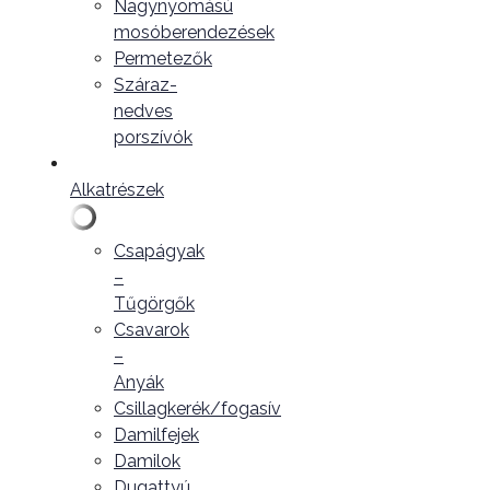
Nagynyomású
mosóberendezések
Permetezők
Száraz-
nedves
porszívók
Alkatrészek
Csapágyak
–
Tűgörgők
Csavarok
–
Anyák
Csillagkerék/fogasív
Damilfejek
Damilok
Dugattyú