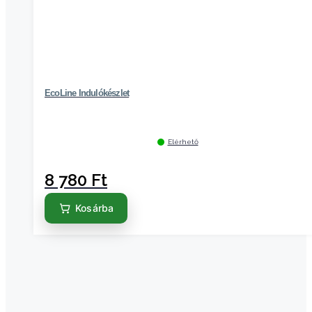
EcoLine Indulókészlet
Elérhető
8 780
Ft
Kosárba