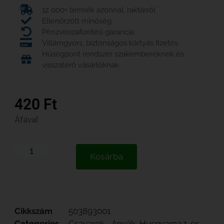
12 000+ termék azonnal, raktárról
Ellenőrzött minőség
Pénzvisszafizetési garancia
Villámgyors, biztonságos kártyás fizetés
Hűségpont rendszer szakembereknek és
visszatérő vásárlóknak
420
Ft
Áfával
Kosárba
Cikkszám
503893001
Categories
Csavarok - Anyák
,
Husqvarna 1-es