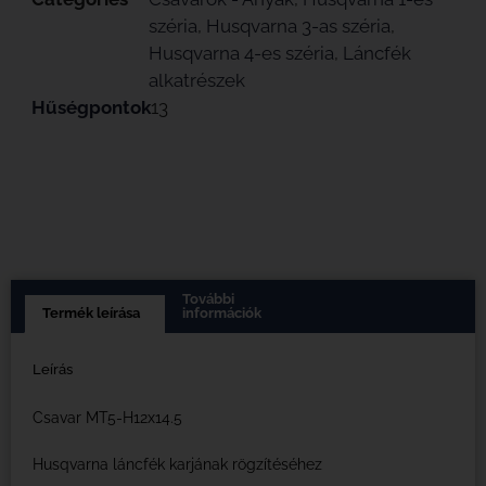
széria
,
Husqvarna 3-as széria
,
Husqvarna 4-es széria
,
Láncfék
alkatrészek
Hűségpontok
13
További
Termék leírása
információk
Leírás
Csavar MT5-H12x14.5
Husqvarna láncfék karjának rögzítéséhez