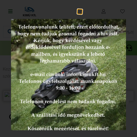
Fűnyírás
Vágás és fűrészelés
Akciós
Gepida
Oregon
termékek
Akkumulátoros termékek
Talajápolás és tisztítás
Kezdőlap
/
Népszerű kategóriák
/
Láncfűrész
/
Husqvarna 4-es
széria
/ Csavar MT5-H12x14.5
Alkatrészek
Kenőanyagok és kannák
Védőfelszerelés
Csavar MT5-H12x14.5
Tartozékok és kiegészítők