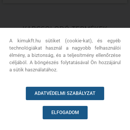
KAPCSOLODÓ TERMÉKEK
A kimukft.hu sütiket (cookie-kat), és egyéb
technológiákat használ a nagyobb felhasználói
élmény, a biztonság, és a teljesítmény ellenőrzése
céljából. A böngészés folytatásával Ön hozzájárul
a sütik használatához.
ADATVÉDELMI SZABÁLYZAT
ELFOGADOM
Husqvarna fékszalag 120, 236,
Husqvarna 120, 235, 236, 240
240
fékkar