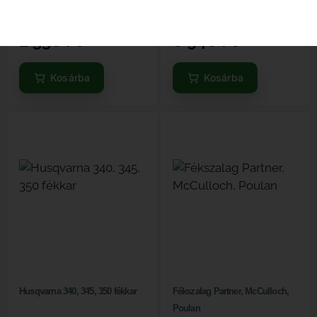
Elérhető
Elérhető
2 530
Ft
8 940
Ft
Kosárba
Kosárba
Husqvarna 340, 345, 350 fékkar
Fékszalag Partner, McCulloch,
Poulan