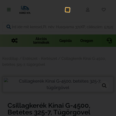
Fűnyírás
Vágás és fűrészelés
Akciós
Gepida
Oregon
termékek
Akkumulátoros termékek
Talajápolás és tisztítás
Kezdőlap
/
Erdészet - Kertészet
/ Csillagkerék Kínai G-4500,
betétes 325-7, tűgörgővel
Alkatrészek
Kenőanyagok és kannák
Védőfelszerelés
Csillagkerék Kínai G-4500,
Tartozékok és kiegészítők
Betétes 325-7, Tűgörgővel