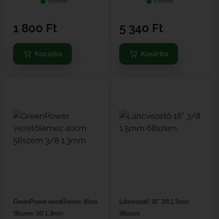
Elérhető
Elérhető
1 800
Ft
5 340
Ft
Kosárba
Kosárba
GreenPower vezetőlemez 40cm
Láncvezető 18″ 3/8 1,5mm
56szem 3/8 1.3mm
68szem