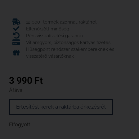
12 000+ termék azonnal, raktárról
Ellenőrzött minőség
Pénzvisszafizetési garancia
Villámgyors, biztonságos kártyás fizetés
Hűségpont rendszer szakembereknek és
visszatérő vásárlóknak
3 990
Ft
Áfával
Értesítést kérek a raktárba érkezésről
Elfogyott