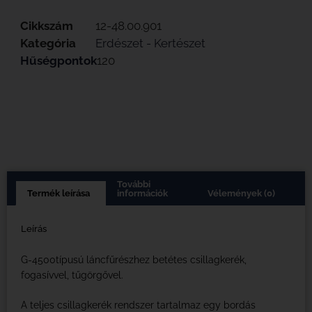
Cikkszám
12-48.00.901
Kategória
Erdészet - Kertészet
Hűségpontok
120
További
Termék leírása
információk
Vélemények (0)
Leírás
G-4500típusú láncfűrészhez betétes csillagkerék,
fogasívvel, tűgörgővel.
A teljes csillagkerék rendszer tartalmaz egy bordás