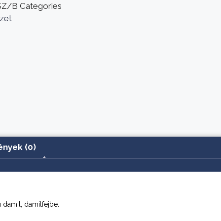
/SZ/B
Categories
zet
nyek (0)
 damil, damilfejbe.