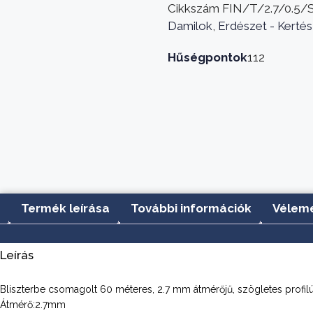
60
Cikkszám
FIN/T/2.7/0.5
méter
Damilok
,
Erdészet - Kertés
olasz
mennyiség
Hűségpontok
112
Termék leírása
További információk
Vélemé
Leírás
Bliszterbe csomagolt 60 méteres, 2.7 mm átmérőjű, szögletes profilú
Átmérő:2.7mm