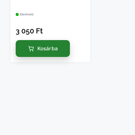
Elérhető
3 050
Ft
Kosárba