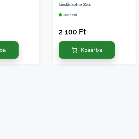
láncfűrészhez 25cc
Elérhető
2 100
Ft
rba
Kosárba