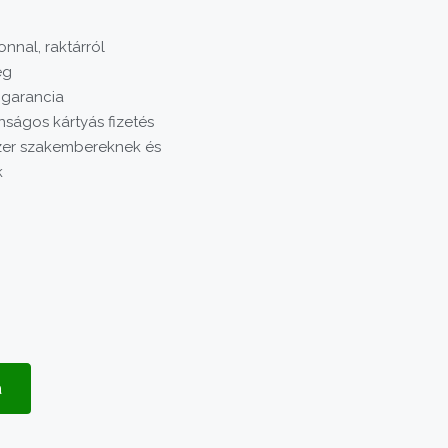
nnal, raktárról
ég
 garancia
nságos kártyás fizetés
er szakembereknek és
k
a