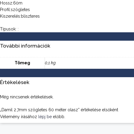
Hossz:60m
Profil:szögletes
Kiszerelés:bliszteres
Típusok: :
További információk
Tömeg
0,1 kg
Értékelések
Még nincsenek értékelések.
„Damil 2.7mm szögletes 60 méter olasz” értékelése elsőként
Vélemény írásához
lépj be
előbb.