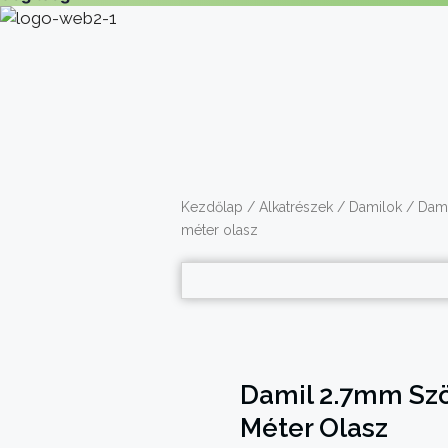
Kezdőlap
/
Alkatrészek
/
Damilok
/ Dami
méter olasz
Damil 2.7mm Szö
Méter Olasz