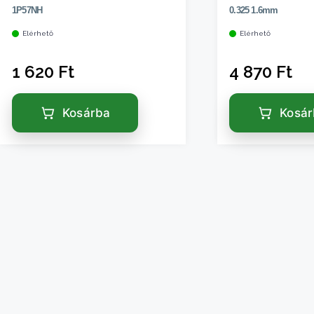
1P57NH
0.325 1.6mm
Elérhető
Elérhető
1 620
Ft
4 870
Ft
Kosárba
Kosá