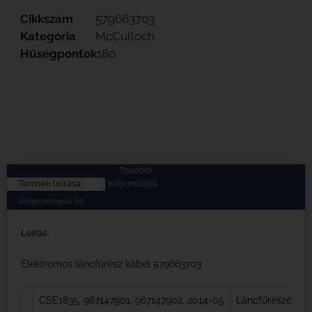
Cikkszám
579663703
Kategória
McCulloch
Hűségpontok
180
További
Termék leírása
információk
Vélemények (0)
Leírás
Elektromos láncfűrész kábel 579663703
CSE1835, 967147901, 967147902, 2014-05
Láncfűrészek