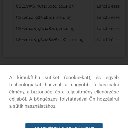
CSE1935S, 967148001, 2014-05
Láncfűrészek
CSE2040, 967148101, 2014-05
Láncfűrészek
CSE2040S, 967148201, 2014-05
Láncfűrészek
CSE2040S, 967148226 (UK), 2014-05
Láncfűrészek
A kimukft.hu sütiket (cookie-kat), és egyéb
KAPCSOLODÓ TERMÉKEK
technológiákat használ a nagyobb felhasználói
élmény, a biztonság, és a teljesítmény ellenőrzése
céljából. A böngészés folytatásával Ön hozzájárul
a sütik használatához.