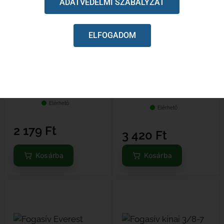
ADATVÉDELMI SZABÁLYZAT
ELFOGADOM
Fogasív Oregon 3/8-7, SD7,
Karburátor tartó, közdarab
belső: 22mm, 7 borda
Partner, Poulan, McCulloch,
Jonsered gépekhez
Elérhető
Elérhető
2 179
Ft
3 420
Ft
Kosárba
Kosárba