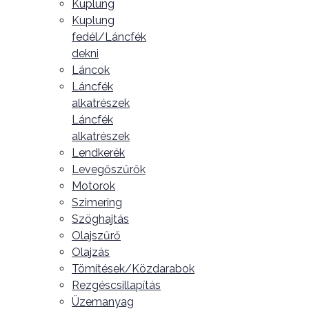
Kuplung
Kuplung
fedél/Láncfék
dekni
Láncok
Láncfék
alkatrészek
Láncfék
alkatrészek
Lendkerék
Levegőszűrők
Motorok
Szimering
Szöghajtás
Olajszűrő
Olajzás
Tömítések/Közdarabok
Rezgéscsillapítás
Üzemanyag