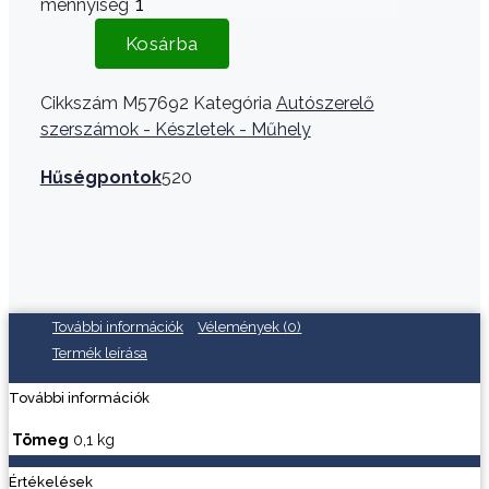
mennyiség
Kosárba
Cikkszám
M57692
Kategória
Autószerelő
szerszámok - Készletek - Műhely
Hűségpontok
520
További információk
Vélemények (0)
Termék leírása
További információk
Tömeg
0,1 kg
Értékelések