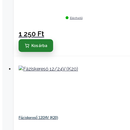
Elérhető
1 250
Ft
Kosárba
Fáziskereső 12/24V (K20)