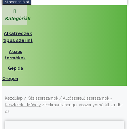
Minden találat
Kategóriák
Alkatrészek
típus szerint
Akciós
termékek
Gepida
Oregon
Kezdőlap
/
Kéziszerszámok
/
Autószerelő szerszámok -
Készletek - Műhely
/ Fékmunkahenger visszanyomó klt. 21 db-
os