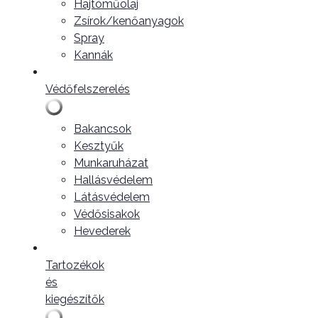
Hajtóműolaj
Zsírok/kenőanyagok
Spray
Kannák
Védőfelszerelés
Bakancsok
Kesztyűk
Munkaruházat
Hallásvédelem
Látásvédelem
Védősisakok
Hevederek
Tartozékok
és
kiegészítők