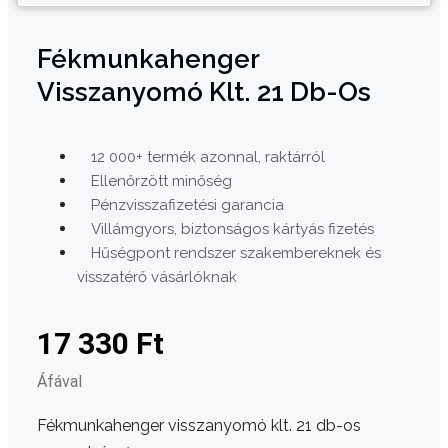
Fékmunkahenger
Visszanyomó Klt. 21 Db-Os
12 000+ termék azonnal, raktárról
Ellenőrzött minőség
Pénzvisszafizetési garancia
Villámgyors, biztonságos kártyás fizetés
Hűségpont rendszer szakembereknek és
visszatérő vásárlóknak
17 330
Ft
Áfával
Fékmunkahenger visszanyomó klt. 21 db-os