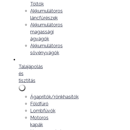
Töltők
Akkumulátoros
láncfűrészek
Akkumulátoros
magassági
ágvágók
Akkumulátoros
sövényvágók
Talajápolás
és
tisztítás
Ágaprítók/rönkhasítók
Földfúró
Lombfúvók
Motoros
kapák