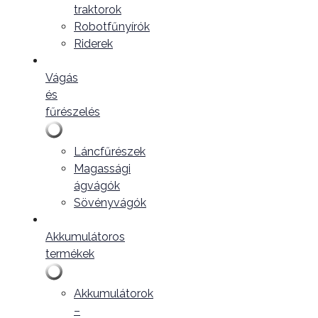
traktorok
Robotfűnyírók
Riderek
Vágás
és
fűrészelés
Láncfűrészek
Magassági
ágvágók
Sövényvágók
Akkumulátoros
termékek
Akkumulátorok
–