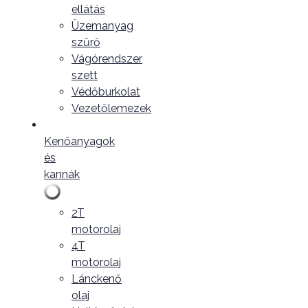
ellátás
Üzemanyag
szűrő
Vágórendszer
szett
Védőburkolat
Vezetőlemezek
Kenőanyagok
és
kannák
2T
motorolaj
4T
motorolaj
Lánckenő
olaj