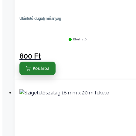
Utánfutó dugalj műanyag
Elérhető
800
Ft
Kosárba