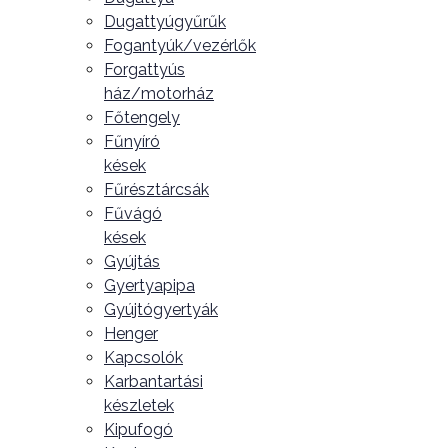
Dugattyúgyűrűk
Fogantyúk/vezérlők
Forgattyús
ház/motorház
Főtengely
Fűnyíró
kések
Fűrésztárcsák
Fűvágó
kések
Gyújtás
Gyertyapipa
Gyújtógyertyák
Henger
Kapcsolók
Karbantartási
készletek
Kipufogó