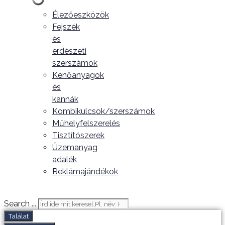
Élezőeszközök
Fejszék
és
erdészeti
szerszámok
Kenőanyagok
és
kannák
Kombikulcsok/szerszámok
Műhelyfelszerelés
Tisztítószerek
Üzemanyag
adalék
Reklámajándékok
Search ...
Találat