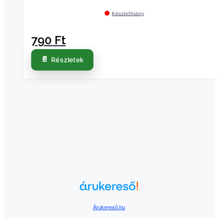
Készlethiány
790
Ft
Részletek
Árukereső.hu