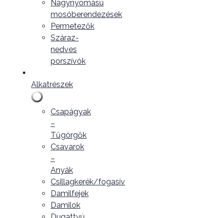
Nagynyomású
mosóberendezések
Permetezők
Száraz-
nedves
porszívók
Alkatrészek
Csapágyak
–
Tűgörgők
Csavarok
–
Anyák
Csillagkerék/fogasív
Damilfejek
Damilok
Dugattyú