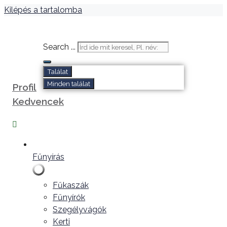
Kilépés a tartalomba
Search ...
Találat
Minden találat
Profil
Kedvencek
Fűnyírás
Fűkaszák
Fűnyírók
Szegélyvágók
Kerti