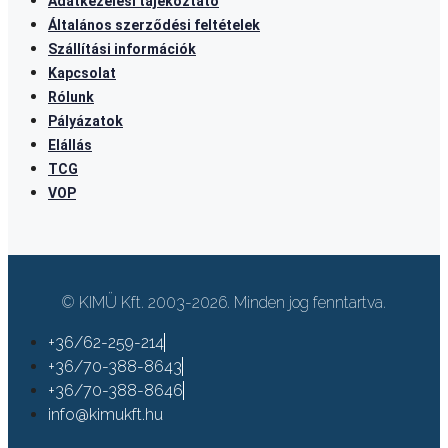
Adatkezelési tájékoztató
Általános szerződési feltételek
Szállítási információk
Kapcsolat
Rólunk
Pályázatok
Elállás
TCG
VOP
© KIMÜ Kft. 2003-2026. Minden jog fenntartva.
+36/62-259-214
+36/70-388-8643
+36/70-388-8646
info@kimukft.hu