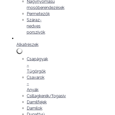
Nagynyomású
mosóberendezések
Permetezők
Száraz-
nedves
porszívók
Alkatrészek
Csapágyak
–
Tűgörgők
Csavarok
–
Anyák
Csillagkerék/fogasív
Damilfejek
Damilok
Dugattyú