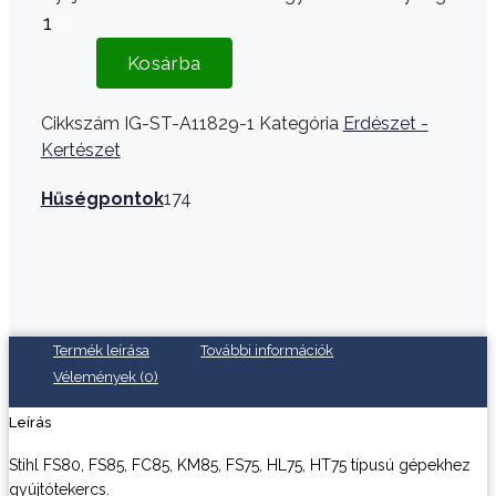
Kosárba
Cikkszám
IG-ST-A11829-1
Kategória
Erdészet -
Kertészet
Hűségpontok
174
Termék leírása
További információk
Vélemények (0)
Leírás
Stihl FS80, FS85, FC85, KM85, FS75, HL75, HT75 típusú gépekhez
gyújtótekercs.