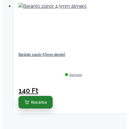
Berántó zsinór 4,5mm átmérő
Elérhető
140
Ft
Kosárba