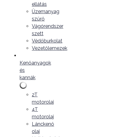
ellátás
Üzemanyag
szűrő
Vágórendszer
szett
Védőburkolat
Vezetőlemezek
Kenőanyagok
és
kannák
2T
motorolaj
4T
motorolaj
Lánckenő
olaj