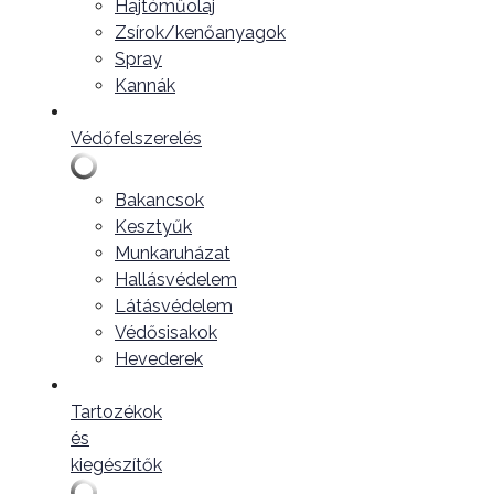
Hajtóműolaj
Zsírok/kenőanyagok
Spray
Kannák
Védőfelszerelés
Bakancsok
Kesztyűk
Munkaruházat
Hallásvédelem
Látásvédelem
Védősisakok
Hevederek
Tartozékok
és
kiegészítők