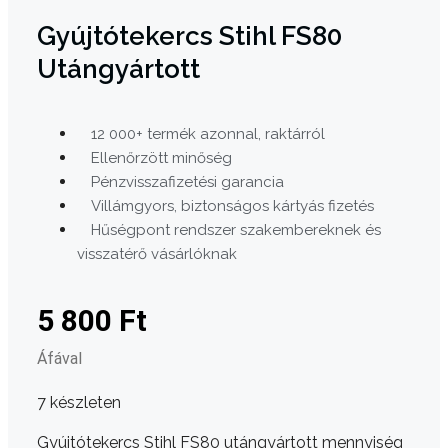
Gyújtótekercs Stihl FS80
Utángyártott
12 000+ termék azonnal, raktárról
Ellenőrzött minőség
Pénzvisszafizetési garancia
Villámgyors, biztonságos kártyás fizetés
Hűségpont rendszer szakembereknek és
visszatérő vásárlóknak
5 800
Ft
Áfával
7 készleten
Gyújtótekercs Stihl FS80 utángyártott mennyiség