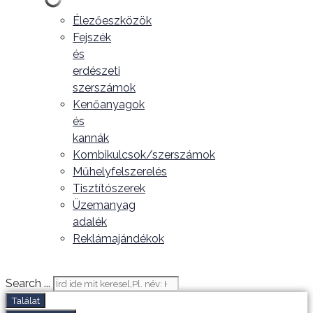
Élezőeszközök
Fejszék
és
erdészeti
szerszámok
Kenőanyagok
és
kannák
Kombikulcsok/szerszámok
Műhelyfelszerelés
Tisztítószerek
Üzemanyag
adalék
Reklámajándékok
Search ...
Találat