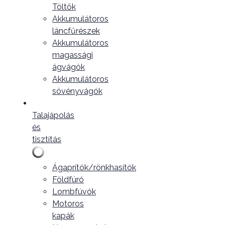
Töltők
Akkumulátoros
láncfűrészek
Akkumulátoros
magassági
ágvágók
Akkumulátoros
sövényvágók
Talajápolás
és
tisztítás
Ágaprítók/rönkhasítók
Földfúró
Lombfúvók
Motoros
kapák