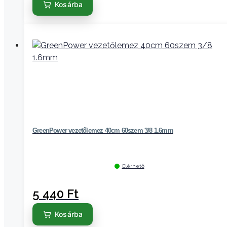
Kosárba
GreenPower vezetőlemez 40cm 60szem 3/8 1.6mm
Elérhető
5 440
Ft
Kosárba