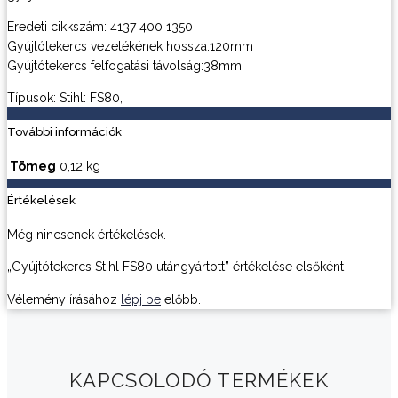
Eredeti cikkszám: 4137 400 1350
Gyújtótekercs vezetékének hossza:120mm
Gyújtótekercs felfogatási távolság:38mm
Típusok: Stihl: FS80,
További információk
Tömeg
0,12 kg
Értékelések
Még nincsenek értékelések.
„Gyújtótekercs Stihl FS80 utángyártott” értékelése elsőként
Vélemény írásához
lépj be
előbb.
KAPCSOLODÓ TERMÉKEK