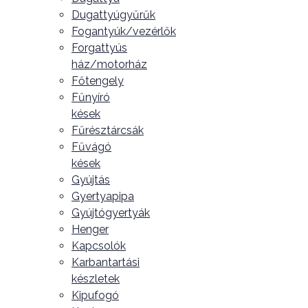
Dugattyúgyűrűk
Fogantyúk/vezérlők
Forgattyús
ház/motorház
Főtengely
Fűnyíró
kések
Fűrésztárcsák
Fűvágó
kések
Gyújtás
Gyertyapipa
Gyújtógyertyák
Henger
Kapcsolók
Karbantartási
készletek
Kipufogó