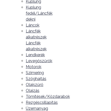
Kuplung
Kuplung
fedél/Láncfék
dekni
Láncok
Láncfék
alkatrészek
Láncfék
alkatrészek
Lendkerék
Levegőszűrők
Motorok
Szimering
Szöghajtás
Olajszűrő
Olajzás
Tömítések/Közdarabok
Rezgéscsillapítás
Üzemanyag