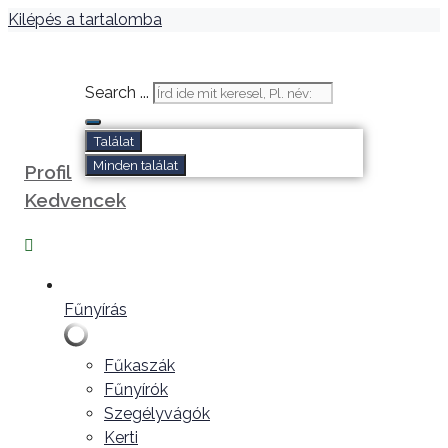
Kilépés a tartalomba
Search ...
Találat
Minden találat
Profil
Kedvencek
Fűnyírás
Fűkaszák
Fűnyírók
Szegélyvágók
Kerti