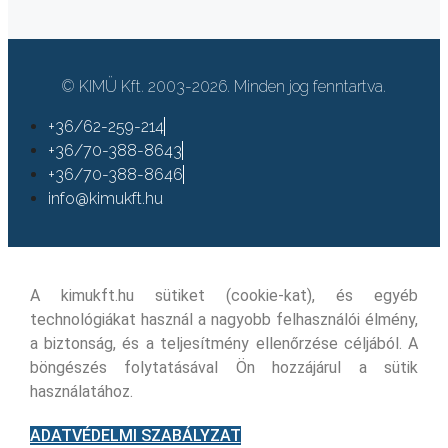
© KIMÜ Kft. 2003-2026. Minden jog fenntartva.
+36/62-259-214
+36/70-388-8643
+36/70-388-8646
info@kimukft.hu
A kimukft.hu sütiket (cookie-kat), és egyéb
technológiákat használ a nagyobb felhasználói élmény,
a biztonság, és a teljesítmény ellenőrzése céljából. A
böngészés folytatásával Ön hozzájárul a sütik
használatához.
ADATVÉDELMI SZABÁLYZAT