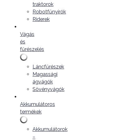
traktorok
Robotfűnyírók
Riderek
Vágás
és
fűrészelés
Láncfűrészek
Magassági
ágvágók
Sövényvágók
Akkumulátoros
termékek
Akkumulátorok
–