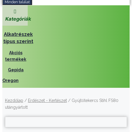
Minden találat
Kategóriák
Alkatrészek
típus szerint
Akciós
termékek
Gepida
Oregon
Kezdőlap
/
Erdészet - Kertészet
/ Gyújtótekercs Stihl FS80
utángyártott