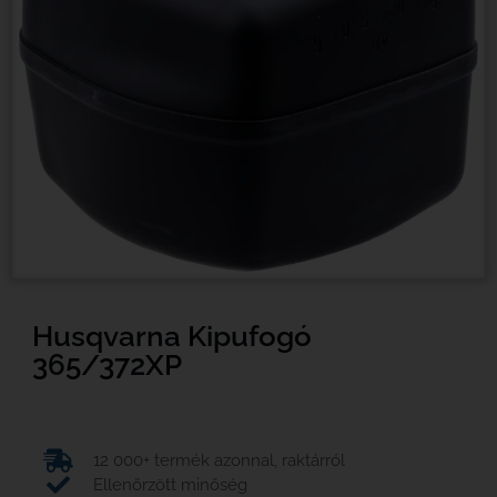
Husqvarna Kipufogó
365/372XP
12 000+ termék azonnal, raktárról
Ellenőrzött minőség