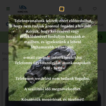
Fűnyírás
Vágás és fűrészelés
Akciós
Gepida
Oregon
termékek
Akkumulátoros termékek
Talajápolás és tisztítás
Kezdőlap
/
Alkatrészek
/
Kipufogó
/ Husqvarna kipufogó
365/372XP
Alkatrészek
Kenőanyagok és kannák
Védőfelszerelés
Tartozékok és kiegészítők