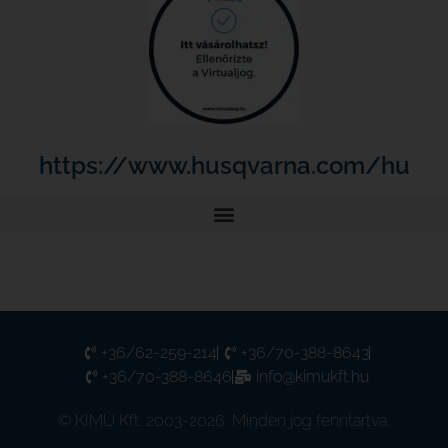
https://www.husqvarna.com/hu
+36/62-259-214
+36/70-388-8643
+36/70-388-8646
info@kimukft.hu
© KIMÜ Kft. 2003-2026. Minden jog fenntartva.