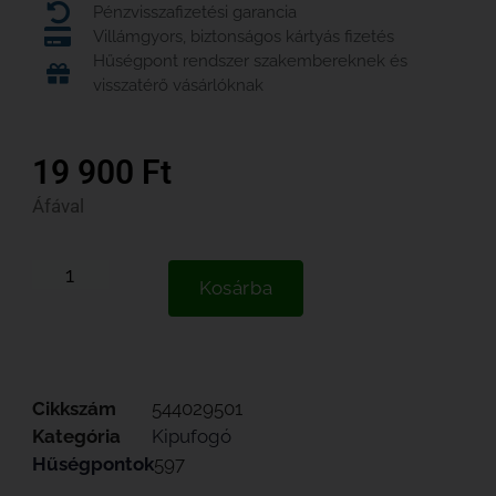
Pénzvisszafizetési garancia
Villámgyors, biztonságos kártyás fizetés
Hűségpont rendszer szakembereknek és
visszatérő vásárlóknak
19 900
Ft
Áfával
Kosárba
Cikkszám
544029501
Kategória
Kipufogó
Hűségpontok
597