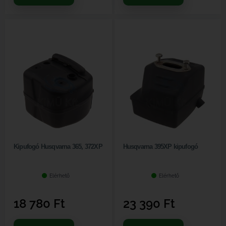
Kipufogó Husqvarna 365, 372XP
Husqvarna 395XP kipufogó
Elérhető
Elérhető
18 780
Ft
23 390
Ft