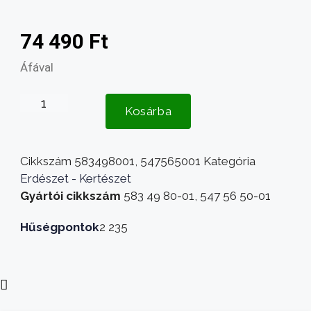
74 490
Ft
Áfával
Husqvarna
Kosárba
TS
138
kaszaház
Cikkszám
583498001, 547565001
Kategória
-
Erdészet - Kertészet
TS138
Gyártói cikkszám
583 49 80-01, 547 56 50-01
vágóasztal
mennyiség
Hűségpontok
2 235