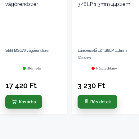
Stihl MS170 vágórendszer
Láncvezető 12″ 3/8LP 1,3mm
44szem
Elérhető
Készlethiány
17 420
Ft
3 230
Ft
Kosárba
Részletek