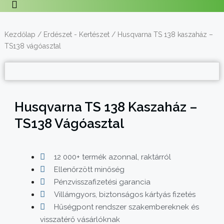
Kezdőlap
/
Erdészet - Kertészet
/ Husqvarna TS 138 kaszaház –
TS138 vágóasztal
Husqvarna TS 138 Kaszaház –
TS138 Vágóasztal
12 000+ termék azonnal, raktárról
Ellenőrzött minőség
Pénzvisszafizetési garancia
Villámgyors, biztonságos kártyás fizetés
Hűségpont rendszer szakembereknek és
visszatérő vásárlóknak