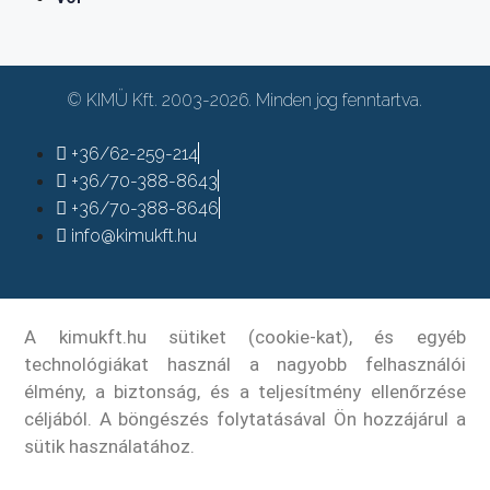
© KIMÜ Kft. 2003-2026. Minden jog fenntartva.
+36/62-259-214
+36/70-388-8643
+36/70-388-8646
info@kimukft.hu
A kimukft.hu sütiket (cookie-kat), és egyéb
technológiákat használ a nagyobb felhasználói
élmény, a biztonság, és a teljesítmény ellenőrzése
céljából. A böngészés folytatásával Ön hozzájárul a
sütik használatához.