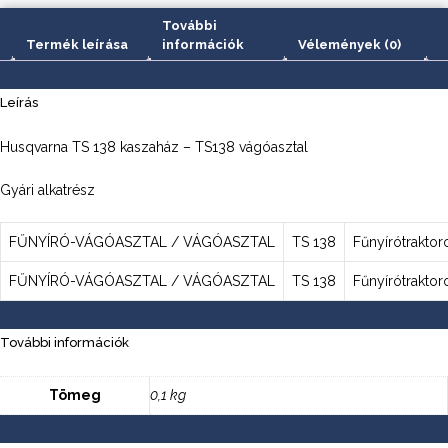
További
Termék leírása
információk
Vélemények (0)
Leírás
Husqvarna TS 138 kaszaház – TS138 vágóasztal
Gyári alkatrész
FŰNYÍRÓ-VÁGÓASZTAL / VÁGÓASZTAL
TS 138
Fűnyírótraktor
FŰNYÍRÓ-VÁGÓASZTAL / VÁGÓASZTAL
TS 138
Fűnyírótraktor
További információk
Tömeg
0,1 kg