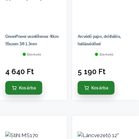
GreenPower vezetőlemez 40cm
Arcvédő pajzs, dróthálós,
55szem 3/8 1.3mm
hallásvédővel
Elérhető
Elérhető
4 640
Ft
5 190
Ft
Kosárba
Kosárba