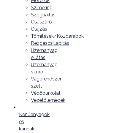
Motorok
Szimering
Szöghajtás
Olajszűrő
Olajzás
Tömítések/Közdarabok
Rezgéscsillapítás
Üzemanyag
ellátás
Üzemanyag
szűrő
Vágórendszer
szett
Védőburkolat
Vezetőlemezek
Kenőanyagok
és
kannák