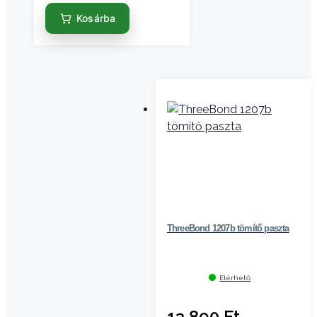
Kosárba
ThreeBond 1207b tömítő paszta
Elérhető
13 890
Ft