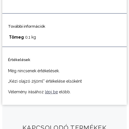
További információk
Tömeg
0,1 kg
Értékelések
Még nincsenek értékelések.
„Kézi olajzó 250ml” értékelése elsőként
Vélemény írásához
lépj be
előbb.
KAPCSOLODÓ TERMÉKEK