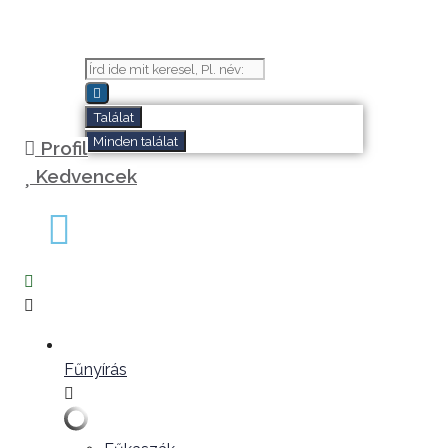
Kilépés
a
tartalomba
Search
...
Találat
Minden találat
Profil
Kedvencek
Fűnyírás