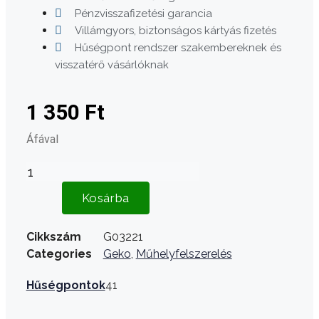
Pénzvisszafizetési garancia
Villámgyors, biztonságos kártyás fizetés
Hűségpont rendszer szakembereknek és
visszatérő vásárlóknak
1 350
Ft
Áfával
Kézi
olajzó
Kosárba
250ml
mennyiség
Cikkszám
G03221
Categories
Geko
,
Műhelyfelszerelés
Hűségpontok
41