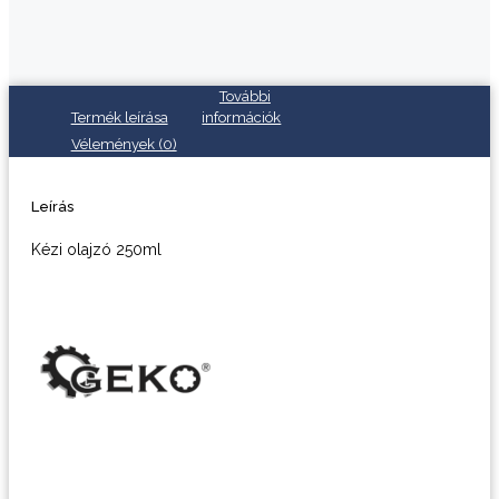
További
Termék leírása
információk
Vélemények (0)
Leírás
Kézi olajzó 250ml