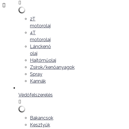
2T
motorolaj
4T
motorolaj
Lánckenő
olaj
Hajtóműolaj
Zsírok/kenőanyagok
Spray
Kannák
Védőfelszerelés
Bakancsok
Kesztyűk