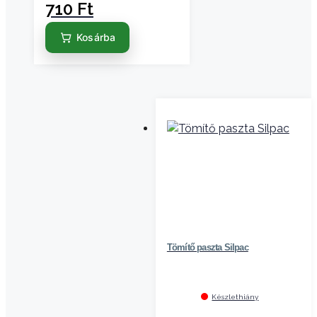
710
Ft
Kosárba
Tömítő paszta Silpac
Készlethiány