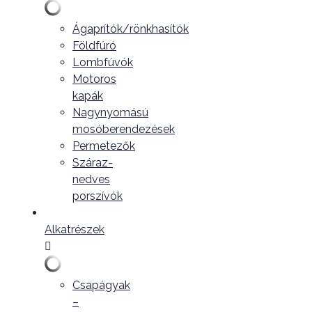
Ágaprítók/rönkhasítók
Földfúró
Lombfúvók
Motoros
kapák
Nagynyomású
mosóberendezések
Permetezők
Száraz-
nedves
porszívók
Alkatrészek
Csapágyak
–