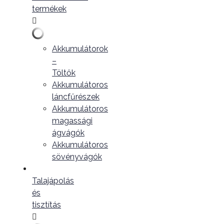
termékek
Akkumulátorok
–
Töltők
Akkumulátoros
láncfűrészek
Akkumulátoros
magassági
ágvágók
Akkumulátoros
sövényvágók
Talajápolás
és
tisztítás