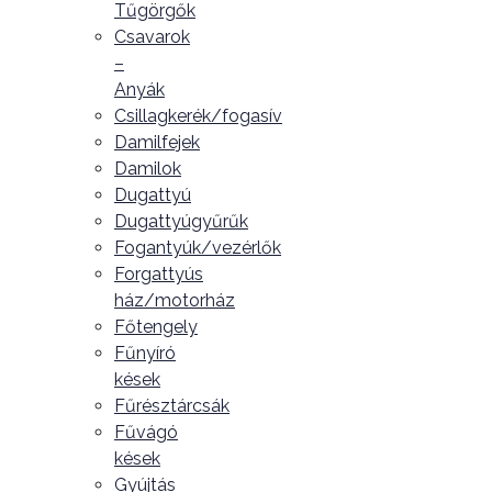
Tűgörgők
Csavarok
–
Anyák
Csillagkerék/fogasív
Damilfejek
Damilok
Dugattyú
Dugattyúgyűrűk
Fogantyúk/vezérlők
Forgattyús
ház/motorház
Főtengely
Fűnyíró
kések
Fűrésztárcsák
Fűvágó
kések
Gyújtás