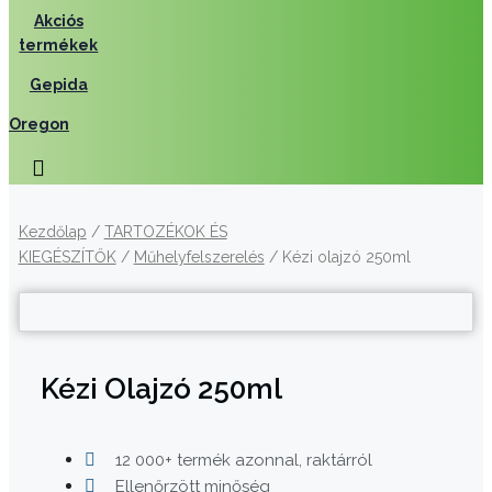
Akciós
termékek
Gepida
Oregon
Kezdőlap
/
TARTOZÉKOK ÉS
KIEGÉSZÍTŐK
/
Műhelyfelszerelés
/ Kézi olajzó 250ml
Kézi Olajzó 250ml
12 000+ termék azonnal, raktárról
Ellenőrzött minőség