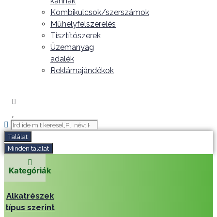
kannák
Kombikulcsok/szerszámok
Műhelyfelszerelés
Tisztítószerek
Üzemanyag
adalék
Reklámajándékok
Search
...
Találat
Minden találat
Kategóriák
Alkatrészek
típus szerint