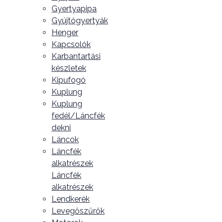
Gyertyapipa
Gyújtógyertyák
Henger
Kapcsolók
Karbantartási
készletek
Kipufogó
Kuplung
Kuplung
fedél/Láncfék
dekni
Láncok
Láncfék
alkatrészek
Láncfék
alkatrészek
Lendkerék
Levegőszűrők