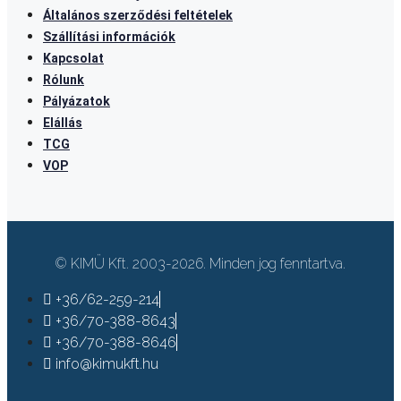
Általános szerződési feltételek
Szállítási információk
Kapcsolat
Rólunk
Pályázatok
Elállás
TCG
VOP
© KIMÜ Kft. 2003-2026. Minden jog fenntartva.
+36/62-259-214
+36/70-388-8643
+36/70-388-8646
info@kimukft.hu