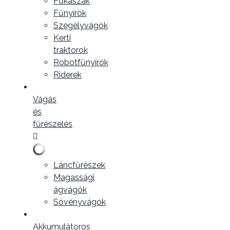
Fűkaszák
Fűnyírók
Szegélyvágók
Kerti
traktorok
Robotfűnyírók
Riderek
Vágás
és
fűrészelés
Láncfűrészek
Magassági
ágvágók
Sövényvágók
Akkumulátoros