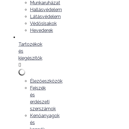
Munkaruházat
Hallásvédelem
Látásvédelem
Védősisakok
Hevederek
Tartozékok
és
kiegészítők
Élezőeszközök
Fejszék
és
erdészeti
szerszámok
Kenőanyagok
és