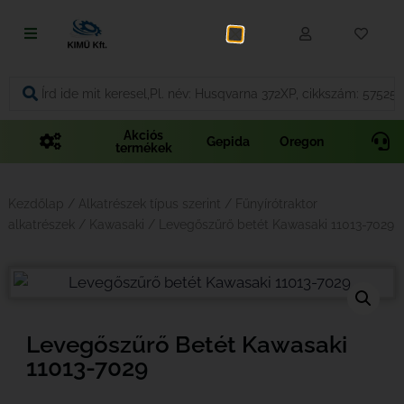
Fűnyírás
Vágás és fűrészelés
Akciós
Gepida
Oregon
termékek
Akkumulátoros termékek
Talajápolás és tisztítás
Kezdőlap
/
Alkatrészek típus szerint
/
Fűnyírótraktor
alkatrészek
/
Kawasaki
/ Levegőszűrő betét Kawasaki 11013-7029
Alkatrészek
Kenőanyagok és kannák
Védőfelszerelés
Levegőszűrő Betét Kawasaki
11013-7029
Tartozékok és kiegészítők