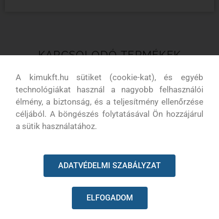
KAPCSOLODÓ TERMÉKEK
A kimukft.hu sütiket (cookie-kat), és egyéb
technológiákat használ a nagyobb felhasználói
élmény, a biztonság, és a teljesítmény ellenőrzése
céljából. A böngészés folytatásával Ön hozzájárul
a sütik használatához.
ADATVÉDELMI SZABÁLYZAT
ELFOGADOM
Levegőszűrő betét Kawasaki
Levegőszűrő betét Kawasaki
11013-7024
FH451V, FH500V, FH580V,