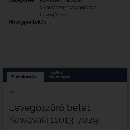
alkatrészek/karbantartás
,
Levegőszűrők
Hűségpontok
63
További
Termék leírása
információk
Leírás
Levegőszűrő betét
Kawasaki 11013-7029