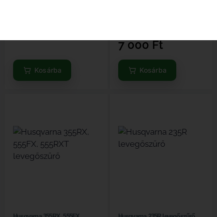
FH680D, 11013-7002
Elérhető
Elérhető
2 300
Ft
7 000
Ft
Kosárba
Kosárba
Husqvarna 355RX, 555FX,
Husqvarna 235R levegőszűrő