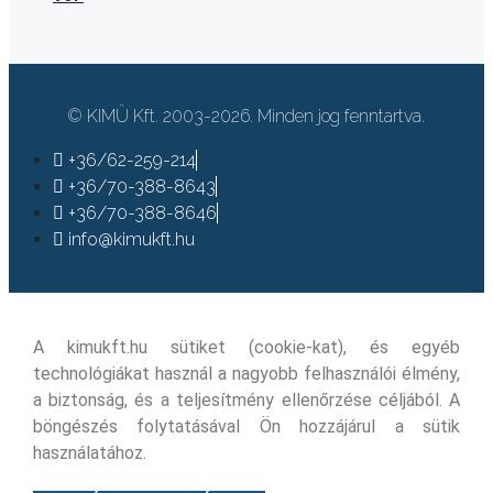
© KIMÜ Kft. 2003-2026. Minden jog fenntartva.
+36/62-259-214
+36/70-388-8643
+36/70-388-8646
info@kimukft.hu
A kimukft.hu sütiket (cookie-kat), és egyéb
technológiákat használ a nagyobb felhasználói élmény,
a biztonság, és a teljesítmény ellenőrzése céljából. A
böngészés folytatásával Ön hozzájárul a sütik
használatához.