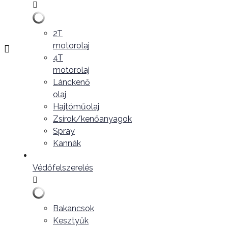
2T
motorolaj
4T
motorolaj
Lánckenő
olaj
Hajtóműolaj
Zsírok/kenőanyagok
Spray
Kannák
Védőfelszerelés
Bakancsok
Kesztyűk