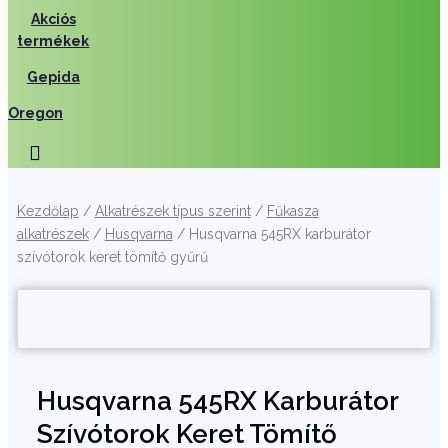
Akciós
termékek
Gepida
Oregon
Kezdőlap
/
Alkatrészek típus szerint
/
Fűkasza
alkatrészek
/
Husqvarna
/ Husqvarna 545RX karburátor
szívótorok keret tömítő gyűrű
Husqvarna 545RX Karburátor
Szívótorok Keret Tömítő