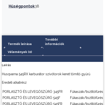
tömítő
Hűségpontok
38
gyűrű
mennyiség
További
Termék leírása
információk
Vélemények (0)
Leírás
Husqvarna 545RX karburátor szívótorok keret tömítő gyűrű
Eredeti alkatrész
PORLASZTÓ ÉS LEVEGŐSZŰRŐ
345FR
Fűkaszák/tisztítófűrés
PORLASZTÓ ÉS LEVEGŐSZŰRŐ
545F
Fűkaszák/tisztítófűrés
PORLASZTÓ ÉS LEVEGŐSZŰRŐ
545FR
Fűkaszák/tisztítófűrés