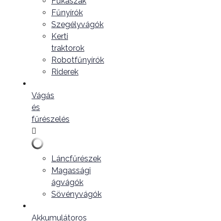
Fűkaszák
Fűnyírók
Szegélyvágók
Kerti
traktorok
Robotfűnyírók
Riderek
Vágás
és
fűrészelés
Láncfűrészek
Magassági
ágvágók
Sövényvágók
Akkumulátoros