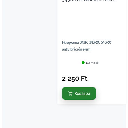
Husqvarna 343R, 345RX, 545RX
antivibrációs elem
Elérhető
2 250
Ft
Kosárba