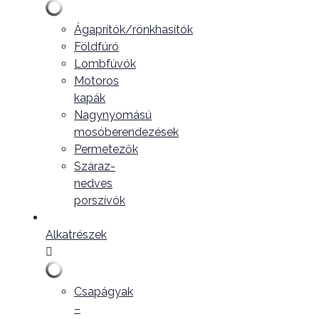
Ágaprítók/rönkhasítók
Földfúró
Lombfúvók
Motoros
kapák
Nagynyomású
mosóberendezések
Permetezők
Száraz-
nedves
porszívók
Alkatrészek
Csapágyak
–