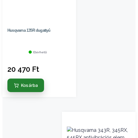
Husqvarna 135R dugattyú
Elérhető
20 470
Ft
Kosárba